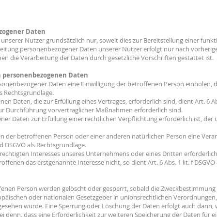
zogener Daten
serer Nutzer grundsätzlich nur, soweit dies zur Bereitstellung einer funk
rbeitung personenbezogener Daten unserer Nutzer erfolgt nur nach vorheriger
nen die Verarbeitung der Daten durch gesetzliche Vorschriften gestattet ist.
on personenbezogenen Daten
nenbezogener Daten eine Einwilligung der betroffenen Person einholen, dient
 Rechtsgrundlage.
 Daten, die zur Erfüllung eines Vertrages, erforderlich sind, dient Art. 6 Ab
zur Durchführung vorvertraglicher Maßnahmen erforderlich sind.
 Daten zur Erfüllung einer rechtlichen Verpflichtung erforderlich ist, der 
ssen der betroffenen Person oder einer anderen natürlichen Person eine Ve
t. d DSGVO als Rechtsgrundlage.
rechtigten Interesses unseres Unternehmens oder eines Dritten erforderlic
fenen das erstgenannte Interesse nicht, so dient Art. 6 Abs. 1 lit. f DSGVO
nen Person werden gelöscht oder gesperrt, sobald die Zweckbestimmung er
opäischen oder nationalen Gesetzgeber in unionsrechtlichen Verordnungen,
orgesehen wurde. Eine Sperrung oder Löschung der Daten erfolgt auch dann
sei denn, dass eine Erforderlichkeit zur weiteren Speicherung der Daten für 