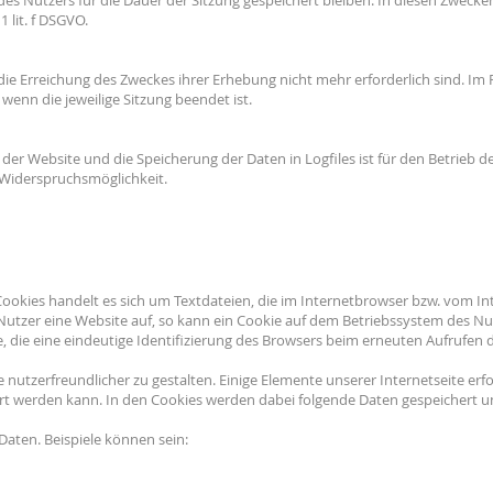
es Nutzers für die Dauer der Sitzung gespeichert bleiben. In diesen Zwecken
 lit. f DSGVO.
die Erreichung des Zweckes ihrer Erhebung nicht mehr erforderlich sind. Im 
, wenn die jeweilige Sitzung beendet ist.
 der Website und die Speicherung der Daten in Logfiles ist für den Betrieb de
e Widerspruchsmöglichkeit.
Cookies handelt es sich um Textdateien, die im Internetbrowser bzw. vom
 Nutzer eine Website auf, so kann ein Cookie auf dem Betriebssystem des Nu
e, die eine eindeutige Identifizierung des Browsers beim erneuten Aufrufen 
 nutzerfreundlicher zu gestalten. Einige Elemente unserer Internetseite erf
ert werden kann. In den Cookies werden dabei folgende Daten gespeichert u
 Daten. Beispiele können sein: