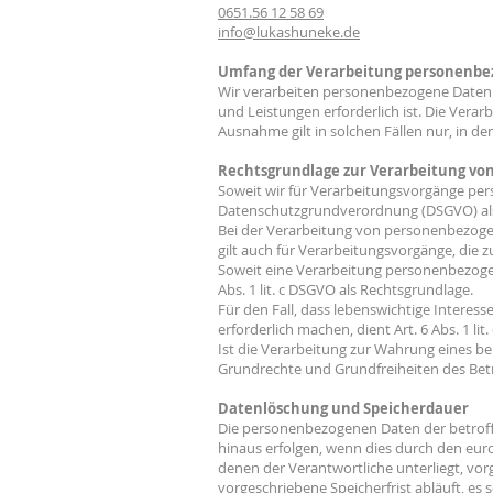
0651.56 12 58 69
info@lukashuneke.de
Umfang der Verarbeitung personenbe
Wir verarbeiten personenbezogene Daten un
und Leistungen erforderlich ist. Die Vera
Ausnahme gilt in solchen Fällen nur, in de
Rechtsgrundlage zur Verarbeitung v
Soweit wir für Verarbeitungsvorgänge perso
Datenschutzgrundverordnung (DSGVO) als
Bei der Verarbeitung von personenbezogenen
gilt auch für Verarbeitungsvorgänge, die 
Soweit eine Verarbeitung personenbezogener
Abs. 1 lit. c DSGVO als Rechtsgrundlage.
Für den Fall, dass lebenswichtige Intere
erforderlich machen, dient Art. 6 Abs. 1 li
Ist die Verarbeitung zur Wahrung eines be
Grundrechte und Grundfreiheiten des Betrof
Datenlöschung und Speicherdauer
Die personenbezogenen Daten der betroffe
hinaus erfolgen, wenn dies durch den eur
denen der Verantwortliche unterliegt, v
vorgeschriebene Speicherfrist abläuft, es 