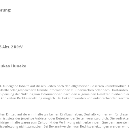
erung:
 Abs. 2 RStV:
 Lukas Huneke
G für eigene Inhalte auf diesen Seiten nach den allgemeinen Gesetzen verantwortlich. 
mittelte oder gespeicherte fremde Informationen zu überwachen oder nach Umständen zu
 Sperrung der Nutzung von Informationen nach den allgemeinen Gesetzen bleiben hier
er konkreten Rechtsverletzung möglich. Bei Bekanntwerden von entsprechenden Rechtsv
en Dritter, auf deren Inhalte wir keinen Einfluss haben. Deshalb können wir für dies
n ist stets der jeweilige Anbieter oder Betreiber der Seiten verantwortlich. Die verlin
drige Inhalte waren zum Zeitpunkt der Verlinkung nicht erkennbar. Eine permanente inha
tsverletzung nicht zumutbar. Bei Bekanntwerden von Rechtsverletzungen werden wir 