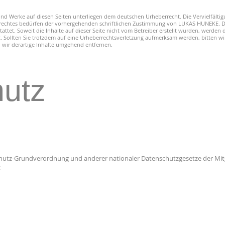
e und Werke auf diesen Seiten unterliegen dem deutschen Urheberrecht. Die Vervielfälti
rechtes bedürfen der vorhergehenden schriftlichen Zustimmung von LUKAS HUNEKE. Do
ttet. Soweit die Inhalte auf dieser Seite nicht vom Betreiber erstellt wurden, werden 
et. Sollten Sie trotzdem auf eine Urheberrechtsverletzung aufmerksam werden, bitten 
wir derartige Inhalte umgehend entfernen.
utz
chutz-Grundverordnung und anderer nationaler Datenschutzgesetze der Mitg
: