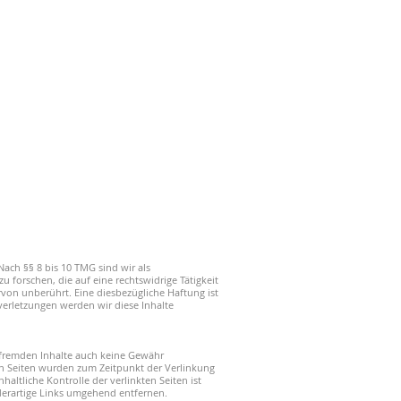
Nach §§ 8 bis 10 TMG sind wir als
 forschen, die auf eine rechtswidrige Tätigkeit
von unberührt. Eine diesbezügliche Haftung ist
erletzungen werden wir diese Inhalte
e fremden Inhalte auch keine Gewähr
kten Seiten wurden zum Zeitpunkt der Verlinkung
ltliche Kontrolle der verlinkten Seiten ist
derartige Links umgehend entfernen.