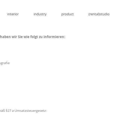
interior
industry
product
(rental)studio
aben wir Sie wie folgt zu informieren:
ografie
äß §27 a Umsatzsteuergesetz: