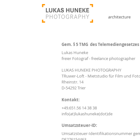
architecture
Gem. § 5 TMG des Telemediengesetzes h
Lukas Huneke
freier Fotograf - freelance photographer
LUKAS HUNEKE PHOTOGRAPHY
TRuwer-Loft - Mietstudio für Film und Fot
Rheinstr. 14
D-54292 Trier
Kontakt:
+49.651.56 14 38 38
info(at)lukashuneke(dot)de
Umsatzsteuer-ID:
Umsatzsteuer-Identifikationsnummer gem
DE276154463