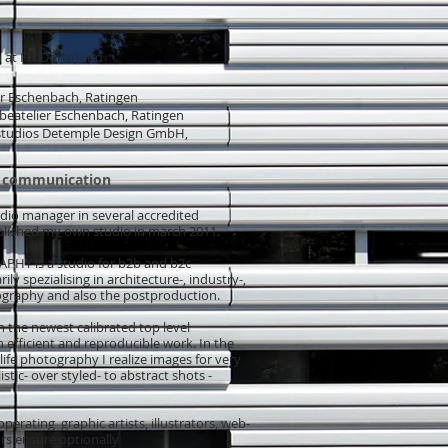
r
​
n at FH Dortmund
r Eschenbach, Ratingen
beatelier Eschenbach, Ratingen
lstudios Detemple Design GmbH,
c communication
udio manager in several accredited
ablished my own studio in march 2011.
Y is a studio for b2b and b2c
y spezialising in architecture-, industry-,
otography and also the postproduction.
h the newest calibrated top level
 efficient and reproducible work. In the
 life photography I realize images for very
istic- over styled- to abstract shots -
perating graphic artists, illustrators, web-
rs ensure optionally