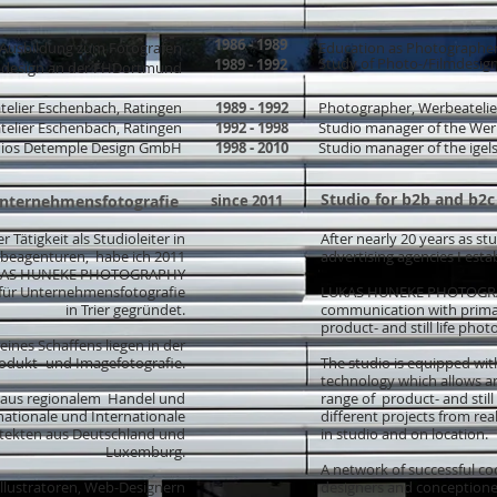
1986 - 1989
Ausbildung zum Fotografen
Education as Photographe
Study of Photo-/Filmdesig
1989 - 1992
mdesign an der FHDortmund
telier Eschenbach, Ratingen
1989 - 1992
Photographer, Werbeatelie
telier Eschenbach, Ratingen
1992 - 1998
Studio manager of the Wer
tudios Detemple Design GmbH
1998 - 2010
Studio manager of the ige
Studio for b2b and b2
Unternehmensfotografie
since
2011
r Tätigkeit als Studioleiter in
After nearly 20 years as st
beagenturen, habe ich 2011
advertising agencies I est
AS HUNEKE PHOTOGRAPHY
 für Unternehmensfotografie
LUKAS HUNEKE PHOTOGRAPH
in Trier gegründet.
communication with primaril
product- and still life ph
ines Schaffens liegen in der
 Produkt- und Imagefotografie.
The studio is equipped wit
technology which allows an
 aus regionalem Handel und
range of product- and still
tionale und Internationale
different projects from real
itekten aus Deutschland und
in studio and on location.
Luxemburg.
A network of successful coo
Illustratoren, Web-Designern
designers and conceptione