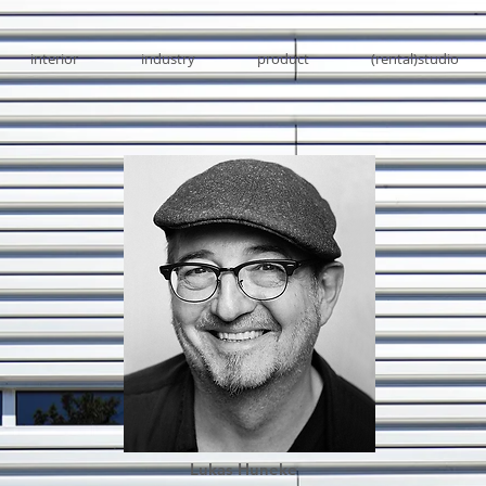
interior
industry
product
(rental)studio
Lukas Huneke