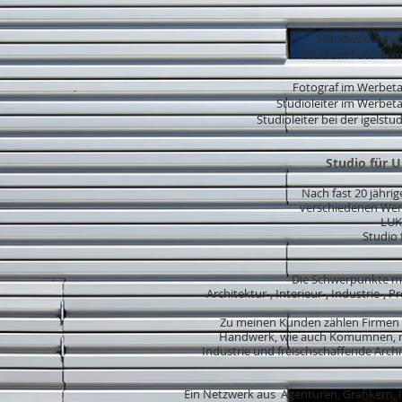
Handwerkliche 
Studium Foto/Fil
Fotograf im Werbeta
Studioleiter im Werbeta
Studioleiter bei der igels
Studio für 
Nach fast 20 jährige
verschiedenen Wer
LUK
Studio
Die Schwerpunkte me
Architektur-, Interieur-, Industrie-,
Zu meinen Kunden zählen Firmen
Handwerk, wie auch Komumnen, na
Industrie und freischschaffende Arch
Ein Netzwerk aus Agenturen, Grafikern, 