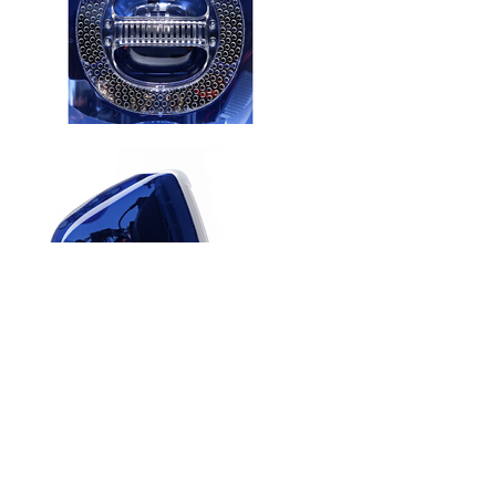
Design-Classics: iMac G3
LUKAS HUNEKE PHOTOGRAPHY
Architekturfotografie - Industriefotografie -
Werbefotografie
TRuwer-Loft
- Mietstudio für Fotografie und Film
Trier - Rheinland-Pfalz - Deutschland - Kontakt